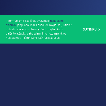
Informuojame, kad šioje svetainėje
naudojami
slapukai
(ang. cookies). Paspaudę mygtuką „Sutinku”
SUTINKU
patvirtinsite savo sutikimą. Sutikimą bet kada
galėsite atšaukti pakeisdami interneto naršyklės
nustatymus ir ištrindami įrašytus slapukus.