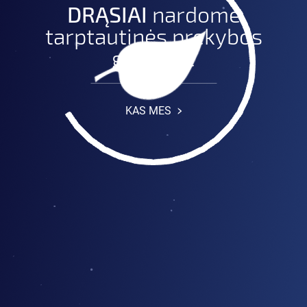
DRĄSIAI
nardome
tarptautinės prekybos
gelmėse
KAS MES