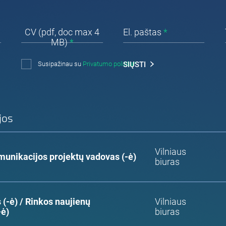
CV (pdf, doc max 4
El. paštas
*
MB)
*
Susipažinau su
Privatumo politika*
SIŲSTI
jos
Vilniaus
munikacijos projektų vadovas (-ė)
biuras
 (-ė) / Rinkos naujienų
Vilniaus
-ė)
biuras