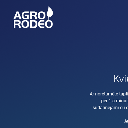
Kvi
Ar norėtumėte tapti
per 1-ą minut
sudarinėjami su da
Je