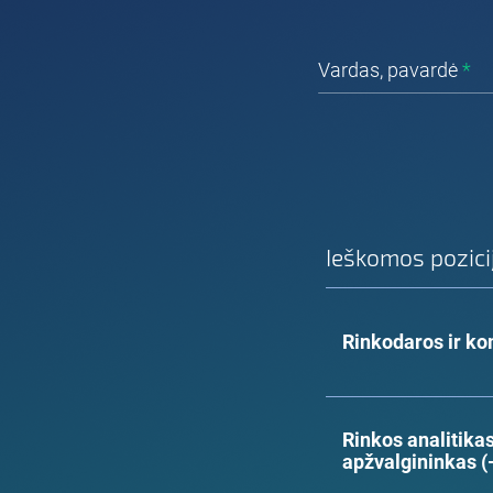
Vardas, pavardė
*
Ieškomos pozici
Rinkodaros ir ko
Rinkos analitikas
apžvalgininkas (