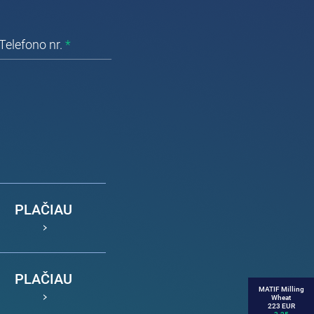
Telefono nr.
*
PLAČIAU
PLAČIAU
MATIF Milling
Wheat
223 EUR