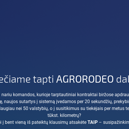
ečiame tapti
AGRORODEO
dal
 nariu komandos, kurioje tarptautiniai kontraktai biržose apdra
ę, naujos sutartys į sistemą įvedamos per 20 sekundžių, prekybi
ugiau nei 50 valstybių, o į susitikimus su tiekėjais per metus te
tūkst. kilometrų?
i į bent vieną iš pateiktų klausimų atsakėte
TAIP
– susipažinki