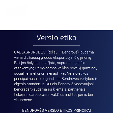
EN
Verslo etika
UAB „AGRORODEO“ (toliau – Bendrovė), būdama
viena didžiausių grūdus eksportuojančių įmonių
Baltijos šalyse, pripažįsta, supranta ir jaučia
atsakomybę už vykdomos veiklos poveikį gamtinei,
socialinei ir ekonominei aplinkai. Verslo etikos
principai nusako pagrindines Bendrovės vertybes ir
elgesio standartus, kuriais Bendrovė vadovaujasi
bendradarbiaudama su klientais, partneriais,
tiekėjais, darbuotojais, valdžios institucijomis bei
visuomene.
BENDROVĖS VERSLO ETIKOS PRINCIPAI