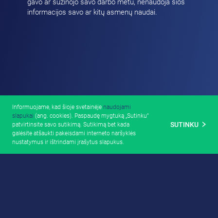
gavo ar sužinojo savo darbo metu, nenaudoja šios
informacijos savo ar kitų asmenų naudai.
Informuojame, kad šioje svetainėje
naudojami
slapukai
(ang. cookies). Paspaudę mygtuką „Sutinku”
SUTINKU
patvirtinsite savo sutikimą. Sutikimą bet kada
galėsite atšaukti pakeisdami interneto naršyklės
nustatymus ir ištrindami įrašytus slapukus.