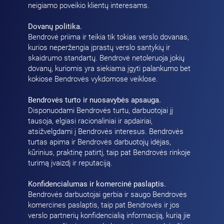
neigiamo poveikio klientų interesams.
Dovanų politika.
Bendrovė priima ir teikia tik tokias verslo dovanas,
kurios neperžengia įprastų verslo santykių ir
skaidrumo standartų. Bendrovė netoleruoja jokių
dovanų, kuriomis yra siekiama įgyti palankumo bet
kokiose Bendrovės vykdomose veiklose.
Bendrovės turto ir nuosavybės apsauga.
Disponuodami Bendrovės turtu, darbuotojai jį
tausoja, elgiasi racionaliniai ir apdairiai,
atsižvelgdami į Bendrovės interesus. Bendrovės
turtas apima ir Bendrovės darbuotojų idėjas,
kūrinius, praktinę patirtį, taip pat Bendrovės rinkoje
turimą įvaizdį ir reputaciją.
Konfidencialumas ir komercinė paslaptis.
Bendrovės darbuotojai gerbia ir saugo Bendrovės
komercines paslaptis, taip pat Bendrovės ir jos
verslo partnerių konfidencialią informaciją, kurią jie