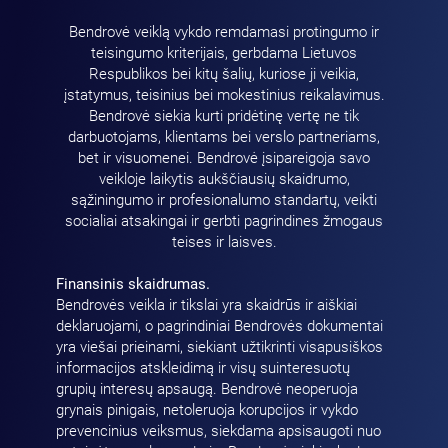
Bendrovė veiklą vykdo remdamasi protingumo ir
teisingumo kriterijais, gerbdama Lietuvos
Respublikos bei kitų šalių, kuriose ji veikia,
įstatymus, teisinius bei mokestinius reikalavimus.
Bendrovė siekia kurti pridėtinę vertę ne tik
darbuotojams, klientams bei verslo partneriams,
bet ir visuomenei. Bendrovė įsipareigoja savo
veikloje laikytis aukščiausių skaidrumo,
sąžiningumo ir profesionalumo standartų, veikti
socialiai atsakingai ir gerbti pagrindines žmogaus
teises ir laisves.
Finansinis skaidrumas.
Bendrovės veikla ir tikslai yra skaidrūs ir aiškiai
deklaruojami, o pagrindiniai Bendrovės dokumentai
yra viešai prieinami, siekiant užtikrinti visapusiškos
informacijos atskleidimą ir visų suinteresuotų
grupių interesų apsaugą. Bendrovė neoperuoja
grynais pinigais, netoleruoja korupcijos ir vykdo
prevencinius veiksmus, siekdama apsisaugoti nuo