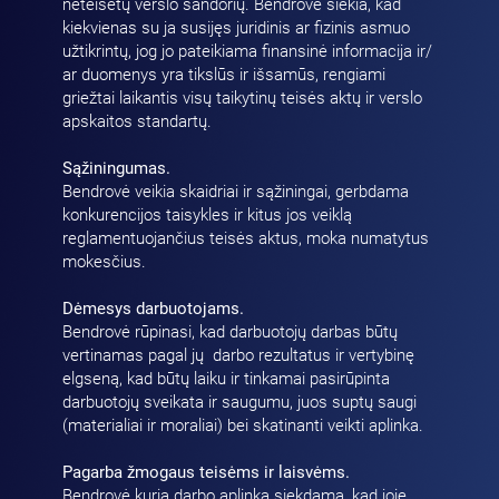
neteisėtų verslo sandorių. Bendrovė siekia, kad
kiekvienas su ja susijęs juridinis ar fizinis asmuo
užtikrintų, jog jo pateikiama finansinė informacija ir/
ar duomenys yra tikslūs ir išsamūs, rengiami
griežtai laikantis visų taikytinų teisės aktų ir verslo
apskaitos standartų.
Sąžiningumas.
Bendrovė veikia skaidriai ir sąžiningai, gerbdama
konkurencijos taisykles ir kitus jos veiklą
reglamentuojančius teisės aktus, moka numatytus
mokesčius.
Dėmesys darbuotojams.
Bendrovė rūpinasi, kad darbuotojų darbas būtų
vertinamas pagal jų darbo rezultatus ir vertybinę
elgseną, kad būtų laiku ir tinkamai pasirūpinta
darbuotojų sveikata ir saugumu, juos suptų saugi
(materialiai ir moraliai) bei skatinanti veikti aplinka.
Pagarba žmogaus teisėms ir laisvėms.
Bendrovė kuria darbo aplinką siekdama, kad joje