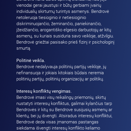
vienodai gerai jaustųsi ir būtų gerbiami įvairių
individualių skirtumų turintys asmenys. Bendrovė
netoleruoja tiesioginio ir netiesioginio
diskriminuojančio, žeminančio, paniekinančio,
įžeidžiančio, arogantiško elgesio darbuotojų ar kitų
asmenų, su kuriais susiduria savo veikloje, atžvilgiu.
Bendrovė griežtai pasisako prieš fizinį ir psichologinį
smurtą.
Politinė veikla.
Bendrovė nedalyvauja politinių partijų veikloje, jų
nefinansuoja ir jokiais kitokiais būdais neremia
politinių partijų, politinių organizacijų ar politikų.
Interesų konfliktų vengimas.
Bendrovė imasi visų reikalingų priemonių, skirtų
nustatyti interesų konfliktus, galimai kylančius tarp
Bendrovės ir kitų su Bendrove susijusių asmenų ar
klientų, bei jų išvengti. Atsiradus interesų konfliktui,
Bendrovė deda visas įmanomas pastangas
siekdama išvengti interesų konflikto keliamo