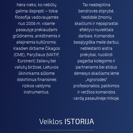
Nėra nieko, ko nebūtų
Tai neabejotina
galima išspręsti – tokia
bendrovės stiprybė.
filosofija vadovaujamės
Nedidelė žmonių
nuo 2006 m. visame
skaičiumi ir nepaprastai
pasaulyje prekiaudami
efektyvi nuveiktais
grūdinėmis, ankštinėmis ir
darbais. Komandos
aliejinėmis kultūromis.
besąlygiška meilė darbui,
Kasdien dirbame Čikagos
neblėstanti aistra
(CME), Paryžiaus (MATIF,
prekybai, nuoširdi
Euronext) žaliavų bei
pagarba kolegoms ir
valiutų biržose, Lietuvos
partneriams bei atidus
ūkininkams siūlome
dėmesys skaičiams lėmė
išskirtinius finansinės
„Agrorodeo“
rizikos valdymo
profesionalios, patikimos
instrumentus.
ir veržlios komandos
vardą pasaulinėje rinkoje.
Veiklos
ISTORIJA