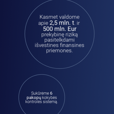
Kasmet valdome
2,5 mln. t
apie
. ir
500 mln. Eur
prekybinę riziką
pasitelkdami
išvestines finansines
priemones.
6
Sukūrėme
pakopų
kokybės
kontrolės sistemą.