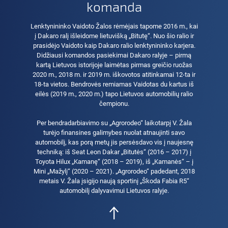
komanda
Lenktynininko Vaidoto Žalos rėmėjais tapome 2016 m., kai
į Dakaro ralį išleidome lietuvišką „Bitutę“. Nuo šio ralio ir
prasidėjo Vaidoto kaip Dakaro ralio lenktynininko karjera.
Didžiausi komandos pasiekimai Dakaro ralyje – pirmą
kartą Lietuvos istorijoje laimėtas pirmas greičio ruožas
2020 m., 2018 m. ir 2019 m. iškovotos atitinkamai 12-ta ir
18-ta vietos. Bendrovės remiamas Vaidotas du kartus iš
eilės (2019 m., 2020 m.) tapo Lietuvos automobilių ralio
čempionu.
Per bendradarbiavimo su „Agrorodeo“ laikotarpį V. Žala
turėjo finansines galimybes nuolat atnaujinti savo
automobilį, kas porą metų jis persėsdavo vis į naujesnę
techniką: iš Seat Leon Dakar „Bitutės“ (2016 – 2017) į
Toyota Hilux „Kamanę“ (2018 – 2019), iš „Kamanės“ – į
Mini „Mažylį“ (2020 – 2021). „Agrorodeo“ padedant, 2018
metais V. Žala įsigijo naują sportinį „Škoda Fabia R5“
automobilį dalyvavimui Lietuvos ralyje.