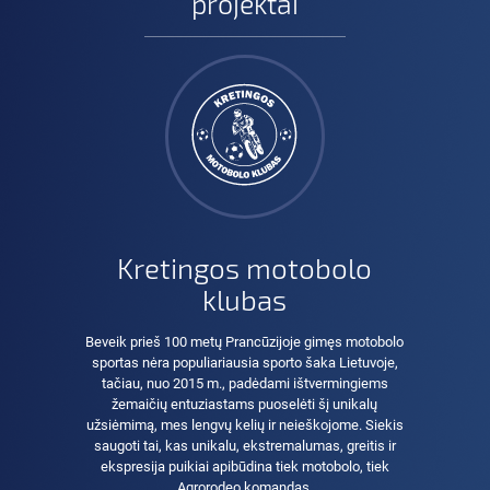
projektai
Kretingos motobolo
klubas
Beveik prieš 100 metų Prancūzijoje gimęs motobolo
sportas nėra populiariausia sporto šaka Lietuvoje,
tačiau, nuo 2015 m., padėdami ištvermingiems
žemaičių entuziastams puoselėti šį unikalų
užsiėmimą, mes lengvų kelių ir neieškojome. Siekis
saugoti tai, kas unikalu, ekstremalumas, greitis ir
ekspresija puikiai apibūdina tiek motobolo, tiek
Agrorodeo komandas.