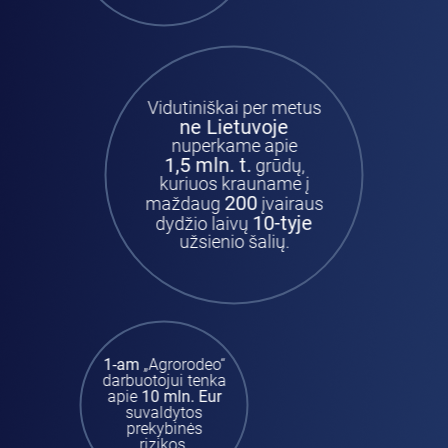
Vidutiniškai per metus
ne Lietuvoje
nuperkame apie
1,5 mln. t.
grūdų,
kuriuos krauname į
200
maždaug
įvairaus
10-tyje
dydžio laivų
užsienio šalių.
1-am
„Agrorodeo“
darbuotojui tenka
apie
10 mln. Eur
suvaldytos
prekybinės
rizikos.