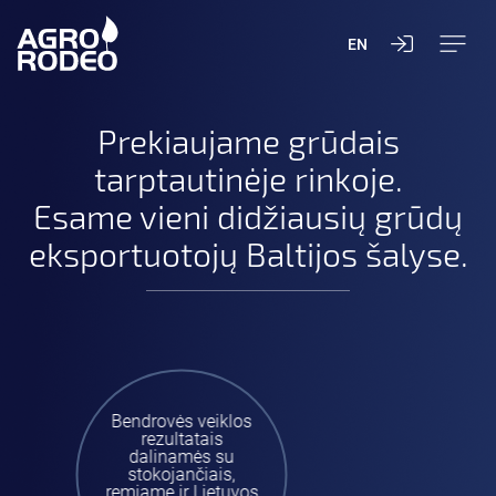
EN
Prekiaujame grūdais
tarptautinėje rinkoje.
Esame vieni didžiausių grūdų
eksportuotojų Baltijos šalyse.
Bendrovės veiklos
rezultatais
dalinamės su
stokojančiais,
remiame ir Lietuvos