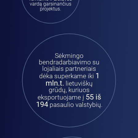
vardą garsinančius
projektus.
Sėkmingo
bendradarbiavimo su
lojaliais partneriais
1
dėka superkame iki
mln.t.
lietuviškų
grūdų, kuriuos
55 iš
eksportuojame į
194
pasaulio valstybių.