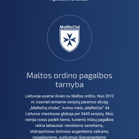
Maltos ordino pagalbos
tarnyba
Lietuvoje esame išvien su Maltos ordinu. Nuo 2012
m. kasmet remiame senjorų paramos akciją
„Maltiečių sriuba“, kurios metu „Maltiečiai“ 44
Lietuvos miestuose globoja per 3445 senjorų. Mus
vienija noras padėti tiems, kuriems mūsų pagalbos
reikia labiausiai: vienišiems seneliams,
stokojančiose šeimose augantiems vaikams,
neįgaliesiems, sunkumus išgyvenantiems