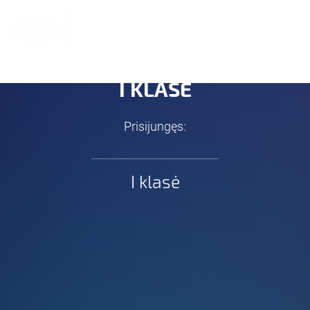
EN
I KLASĖ
Prisijungęs:
I klasė