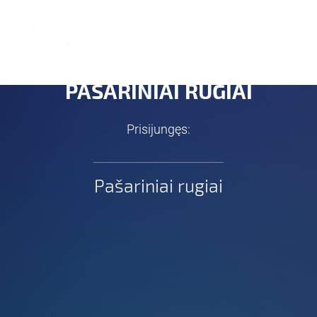
EN
PAŠARINIAI RUGIAI
Prisijungęs:
Pašariniai rugiai