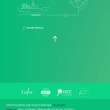
FRACHTAS
KOKYBĖS KONTROLĖ
Informuojame, kad šioje svetainėje
naudojami
slapukai
(ang. cookies). Paspaudę mygtuką „Sutinku”