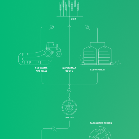
ŪKIS
SUPIRKIMO
SUPIRKIMAS
ELEVATORIAI
AIKŠTELĖS
UOSTE
UOSTAS
PASAULINĖS RINKOS