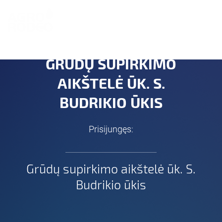
EN
GRŪDŲ SUPIRKIMO
AIKŠTELĖ ŪK. S.
BUDRIKIO ŪKIS
Prisijungęs:
Grūdų supirkimo aikštelė ūk. S.
Budrikio ūkis