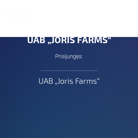
EN
UAB „JORIS FARMS“
Prisijungęs:
UAB „Joris Farms“